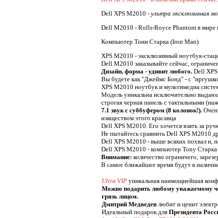
Dell XPS M2010 -
ультра эксклюзивная мо
Dell M2010 - Rolls-Royce Phantom в мире
Компьютер Тони Старка (Iron Man)
XPS M2010 - эксклюзивный ноутбук-стац
Dell M2010 заказывайте сейчас, ограниче
Дизайн, форма - удивит любого.
Dell XPS
Вы будете как "Джеймс Бонд" - с "иргушкой
XPS M2010 ноутбук и мультимедиа система
Модель уникальна исключительно выдающи
строгая черная панель с тактильными (наж
7.1 звук с суббуфером (8 колонок!).
Очень
изяществом этого красавца
Dell XPS M2010. Его хочется взять за руч
Не пытайтесь сравнить Dell XPS M2010 др
Dell XPS M2010 - выше всяких похвал и, 
Dell XPS M2010 - компьютер Tony Старка 
Внимание:
количество ограничего, зарезе
В самое ближайшее время будут в наличи
Ultra VIP
уникальная наимощнейшая конф
Можно подарить любому уважаемому чел
грязь лицом.
Дмитрий Медведев
любит и ценит электр
Идеальный подарок для
Президента Росс