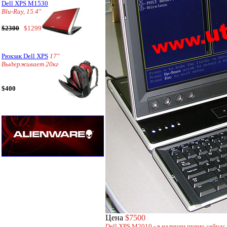
Dell XPS M1530
Blu-Ray, 15.4"
$2300
$1299
Рюкзак Dell XPS
17"
Выдерживает 20кг
$400
Цена
$7500
Dell XPS M2010 - в наличии прямо сейчас.