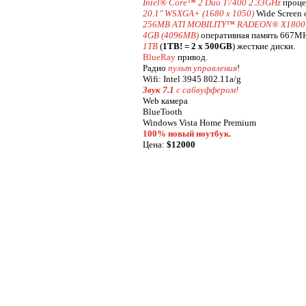
Intel® Core™ 2 Duo T7400 2.33GHz
проце
20.1" WSXGA+ (1680 x 1050)
Wide Screen 
256MB ATI MOBILITY™ RADEON® X1800
4GB (4096MB)
оперативная память 667M
1TB
(
1TB! = 2 x 500GB
) жесткие диски.
BlueRay
привод.
Радио
пульт управления
!
Wifi: Intel 3945 802.11a/g
Звук 7.1
с сaбвуффером!
Web камера
BlueTooth
Windows Vista Home Premium
100% новый ноутбук.
Цена:
$12000