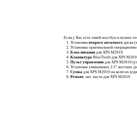
Если у Вас есть такой ноутбук и нужно чт
1. Установка
второго жескткого
диска (
2. Установка оригинальной операционн
3.
Блок питания
для XPS M2010
4.
Клавиатура
BlueTooth для XPS M2010
5.
Пульт управления
для XPS M2010 (уп
6. Установка уникальных 2.5" жестких д
7.
Сумка
для XPS M2010 на колесах (еди
8.
Ремонт
, зап. части для XPS M2010