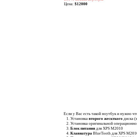
Цена:
$12000
Если у Вас есть такой ноутбук и нужно чт
1. Установка
второго жескткого
диска (
2. Установка оригинальной операционн
3.
Блок питания
для XPS M2010
4.
Клавиатура
BlueTooth для XPS M2010