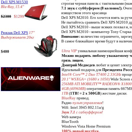
Dell XPS M1530
строгая черная панель с тактильными (наж
Blu-Ray, 15.4"
7.1 звук с суббуфером (8 колонок!).
Очень
изяществом этого красавца
$2300
$1299
Dell XPS M2010. Его хочется взять за руч
Не пытайтесь сравнить Dell XPS M2010 др
Dell XPS M2010 - выше всяких похвал и, 
Dell XPS M2010 - компьютер Tony Старка 
Рюкзак Dell XPS
17"
Внимание:
количество ограничего, зарезе
Выдерживает 20кг
В самое ближайшее время будут в наличи
Ultra VIP
уникальная наимощнейшая конф
$400
Можно подарить любому уважаемому чел
грязь лицом.
Дмитрий Медведев
любит и ценит электр
Идеальный подарок для
Президента Росс
Intel® Core™ 2 Duo T7400 2.33GHz
проце
20.1" WSXGA+ (1680 x 1050)
Wide Screen 
256MB ATI MOBILITY™ RADEON® X1800
4GB (4096MB)
оперативная память 667M
1TB
(
1TB! = 2 x 500GB
) жесткие диски.
BlueRay
привод.
Радио
пульт управления
!
Wifi: Intel 3945 802.11a/g
Звук 7.1
с сaбвуффером!
Web камера
BlueTooth
Windows Vista Home Premium
100% новый ноутбук.