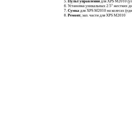
5.
Пульт управления
для XPS M2010 (уп
6. Установка уникальных 2.5" жестких д
7.
Сумка
для XPS M2010 на колесах (еди
8.
Ремонт
, зап. части для XPS M2010