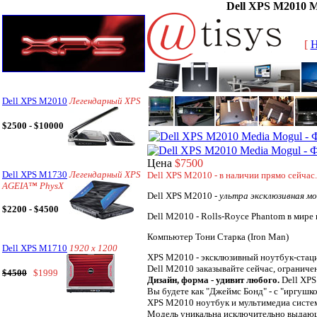
Dell XPS M2010 M
[
Dell XPS M2010
Легендарный XPS
$2500 - $10000
Цена
$7500
Dell XPS M1730
Легендарный XPS
Dell XPS M2010 - в наличии прямо сейчас.
AGEIA™ PhysX
Dell XPS M2010 -
ультра эксклюзивная мо
$2200 - $4500
Dell M2010 - Rolls-Royce Phantom в мире
Компьютер Тони Старка (Iron Man)
Dell XPS M1710
1920 x 1200
XPS M2010 - эксклюзивный ноутбук-стац
Dell M2010 заказывайте сейчас, ограниче
$4500
$1999
Дизайн, форма - удивит любого.
Dell XPS
Вы будете как "Джеймс Бонд" - с "иргушкой
XPS M2010 ноутбук и мультимедиа система
Модель уникальна исключительно выдающи