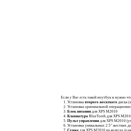
Если у Вас есть такой ноутбук и нужно чт
1. Установка
второго жескткого
диска (
2. Установка оригинальной операционн
3.
Блок питания
для XPS M2010
4.
Клавиатура
BlueTooth для XPS M2010
5.
Пульт управления
для XPS M2010 (уп
6. Установка уникальных 2.5" жестких д
7.
Сумка
для XPS M2010 на колесах (еди