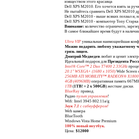
изяществом этого красавца
Dell XPS M2010. Его хочется взять за руч
Не пытайтесь сравнить Dell XPS M2010 др
Dell XPS M2010 - выше всяких похвал и, 
Dell XPS M2010 - компьютер Tony Старка 
Внимание:
количество ограничего, зарезе
В самое ближайшее время будут в наличи
Ultra VIP
уникальная наимощнейшая конф
Можно подарить любому уважаемому чел
грязь лицом.
Дмитрий Медведев
любит и ценит электр
Идеальный подарок для
Президента Росс
Intel® Core™ 2 Duo T7400 2.33GHz
проце
20.1" WSXGA+ (1680 x 1050)
Wide Screen 
256MB ATI MOBILITY™ RADEON® X1800
4GB (4096MB)
оперативная память 667M
1TB
(
1TB! = 2 x 500GB
) жесткие диски.
BlueRay
привод.
Радио
пульт управления
!
Wifi: Intel 3945 802.11a/g
Звук 7.1
с сaбвуффером!
Web камера
BlueTooth
Windows Vista Home Premium
100% новый ноутбук.
Цена:
$12000