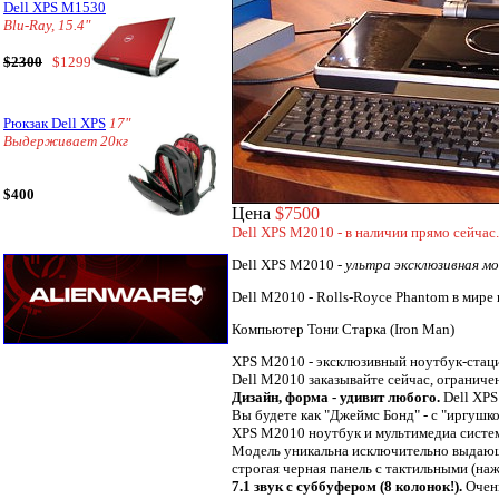
Dell XPS M1530
Blu-Ray, 15.4"
$2300
$1299
Рюкзак Dell XPS
17"
Выдерживает 20кг
$400
Цена
$7500
Dell XPS M2010 - в наличии прямо сейчас.
Dell XPS M2010 -
ультра эксклюзивная мо
Dell M2010 - Rolls-Royce Phantom в мире
Компьютер Тони Старка (Iron Man)
XPS M2010 - эксклюзивный ноутбук-стац
Dell M2010 заказывайте сейчас, ограниче
Дизайн, форма - удивит любого.
Dell XPS
Вы будете как "Джеймс Бонд" - с "иргушкой
XPS M2010 ноутбук и мультимедиа система
Модель уникальна исключительно выдающи
строгая черная панель с тактильными (наж
7.1 звук с суббуфером (8 колонок!).
Очень