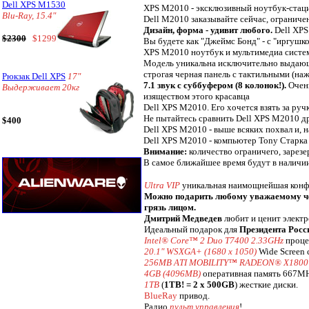
Dell XPS M1530
XPS M2010 - эксклюзивный ноутбук-стац
Blu-Ray, 15.4"
Dell M2010 заказывайте сейчас, ограниче
Дизайн, форма - удивит любого.
Dell XPS
$2300
$1299
Вы будете как "Джеймс Бонд" - с "иргушкой
XPS M2010 ноутбук и мультимедиа система
Модель уникальна исключительно выдающи
строгая черная панель с тактильными (наж
Рюкзак Dell XPS
17"
7.1 звук с суббуфером (8 колонок!).
Очень
Выдерживает 20кг
изяществом этого красавца
Dell XPS M2010. Его хочется взять за руч
Не пытайтесь сравнить Dell XPS M2010 др
$400
Dell XPS M2010 - выше всяких похвал и, 
Dell XPS M2010 - компьютер Tony Старка 
Внимание:
количество ограничего, зарезе
В самое ближайшее время будут в наличи
Ultra VIP
уникальная наимощнейшая конф
Можно подарить любому уважаемому чел
грязь лицом.
Дмитрий Медведев
любит и ценит электр
Идеальный подарок для
Президента Росс
Intel® Core™ 2 Duo T7400 2.33GHz
проце
20.1" WSXGA+ (1680 x 1050)
Wide Screen 
256MB ATI MOBILITY™ RADEON® X1800
4GB (4096MB)
оперативная память 667M
1TB
(
1TB! = 2 x 500GB
) жесткие диски.
BlueRay
привод.
Радио
пульт управления
!