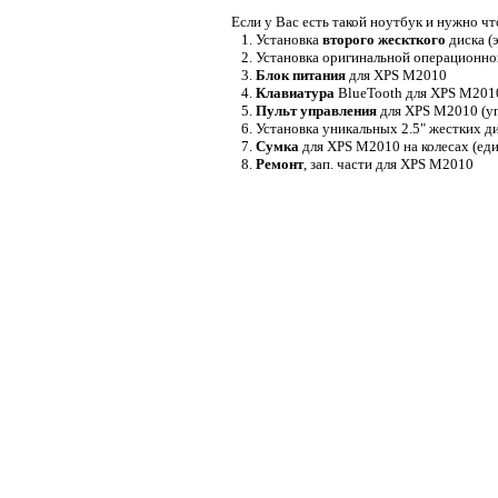
Если у Вас есть такой ноутбук и нужно чт
1. Установка
второго жескткого
диска (
2. Установка оригинальной операционн
3.
Блок питания
для XPS M2010
4.
Клавиатура
BlueTooth для XPS M2010
5.
Пульт управления
для XPS M2010 (уп
6. Установка уникальных 2.5" жестких д
7.
Сумка
для XPS M2010 на колесах (еди
8.
Ремонт
, зап. части для XPS M2010