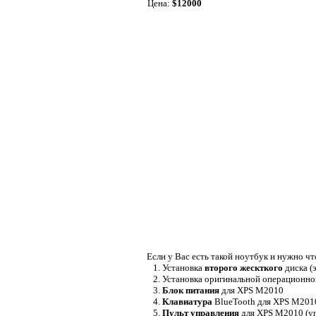
Цена:
$12000
Если у Вас есть такой ноутбук и нужно чт
1. Установка
второго жескткого
диска (
2. Установка оригинальной операционн
3.
Блок питания
для XPS M2010
4.
Клавиатура
BlueTooth для XPS M2010
5.
Пульт управления
для XPS M2010 (уп