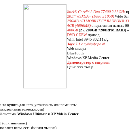
Intel® Core™ 2 Duo T7400 2.33GHz
п
20.1" WSXGA+ (1680 x 1050)
Wide Scr
256MB ATI MOBILITY™ RADEON® X
4GB (4096MB)
оперативная память 6
400GB
(
2 x 200GB 7200RPM RAID
) 
DVD-CDRW
привод.
Wifi: Intel 3945 802.11a/g
Звук 7.1
с суббуфером!
Web камера
BlueTooth
Windows XP Media Center
Демонстратор с витрины.
Цена:
xxx тыс.р.
о-то купить для него, установить или поменять:
эксклюзивная возможность)
ой системы
Windows Ultimate
и
XP Mdeia Center
 (оригинальная)
равляет всем, есть функия мышки)