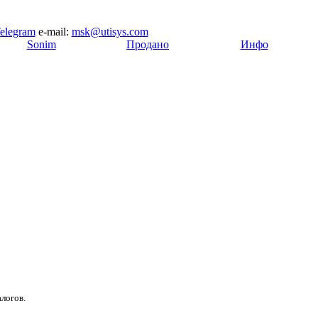
elegram
e-mail:
msk@utisys.com
[
Sonim
]
[
Продано
]
[
Инфо
]
логов.