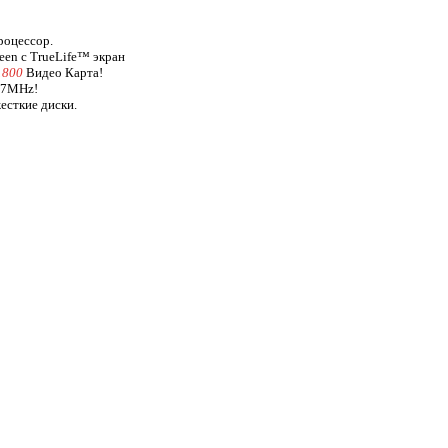
роцессор.
een с TrueLife™ экран
1800
Видео Карта!
67MHz!
жесткие диски.