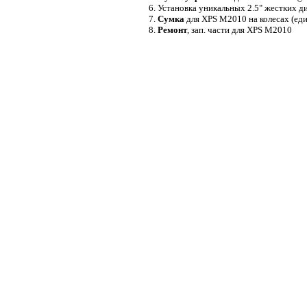
6. Установка уникальных 2.5" жестких д
7.
Сумка
для XPS M2010 на колесах (еди
8.
Ремонт
, зап. части для XPS M2010