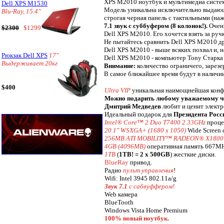
XPS M2010 ноутбук и мультимедиа система
Dell XPS M1530
Модель уникальна исключительно выдающи
Blu-Ray, 15.4"
строгая черная панель с тактильными (наж
7.1 звук с суббуфером (8 колонок!).
Очень
$2300
$1299
Dell XPS M2010. Его хочется взять за руч
Не пытайтесь сравнить Dell XPS M2010 др
Dell XPS M2010 - выше всяких похвал и, 
Рюкзак Dell XPS
17"
Dell XPS M2010 - компьютер Tony Старка 
Выдерживает 20кг
Внимание:
количество ограничего, зарезе
В самое ближайшее время будут в наличи
$400
Ultra VIP
уникальная наимощнейшая конф
Можно подарить любому уважаемому чело
Дмитрий Медведев
любит и ценит электр
Идеальный подарок для
Президента Росс
Intel® Core™ 2 Duo T7400 2.33GHz
проце
20.1" WSXGA+ (1680 x 1050)
Wide Screen 
256MB ATI MOBILITY™ RADEON® X1800
4GB (4096MB)
оперативная память 667M
1TB
(
1TB! = 2 x 500GB
) жесткие диски.
BlueRay
привод.
Радио
пульт управления
!
Wifi: Intel 3945 802.11a/g
Звук 7.1
с сaбвуффером!
Web камера
BlueTooth
Windows Vista Home Premium
100% новый ноутбук.