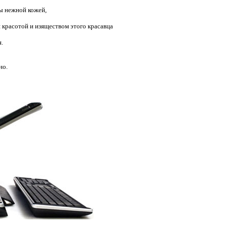
ы нежной кожей,
 красотой и изяществом этого красавца
.
но.