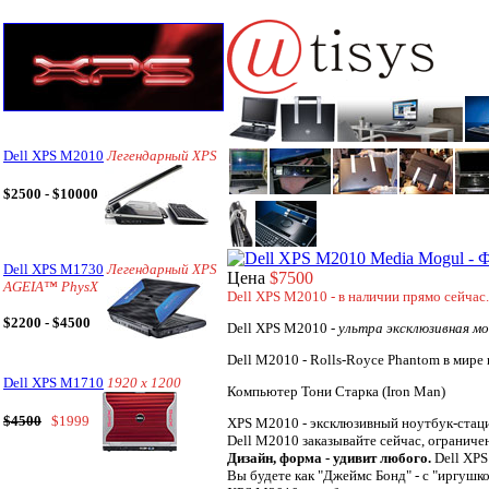
Dell XPS M2010
Легендарный XPS
$2500 - $10000
Dell XPS M1730
Легендарный XPS
Цена
$7500
AGEIA™ PhysX
Dell XPS M2010 - в наличии прямо сейчас.
$2200 - $4500
Dell XPS M2010 -
ультра эксклюзивная мо
Dell M2010 - Rolls-Royce Phantom в мире
Dell XPS M1710
1920 x 1200
Компьютер Тони Старка (Iron Man)
$4500
$1999
XPS M2010 - эксклюзивный ноутбук-стац
Dell M2010 заказывайте сейчас, ограниче
Дизайн, форма - удивит любого.
Dell XPS
Вы будете как "Джеймс Бонд" - с "иргушкой