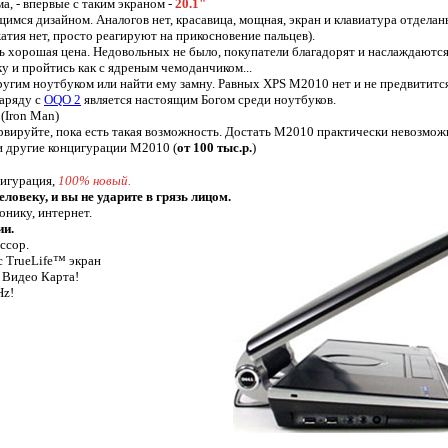
, - впервые с таким экраном -
20.1"
мся дизайном. Аналогов нет, красавица, мощная, экран и клавиатура отделан
атия нет, просто реагируют на прикосновение пальцев).
 хорошая цена. Недовольных не было, покупатели благадорят и наслаждаются
ку и пройтись как с ядреным чемоданчиком...
угим ноутбуком или найти ему замну. Равных XPS M2010 нет и не предвитится
наряду с
OQO 2
является настоящим Богом среди ноутбуков.
(Iron Man)
рвируйте, пока есть такая возможность. Достать M2010 практически невозмож
и другие концигурации M2010 (
от 100 тыс.р.
)
игурация,
100% новый.
веку, и вы не ударите в грязь лицом.
онику, интернет.
ии.
ссор.
с TrueLife™ экран
Видео Карта!
Hz!