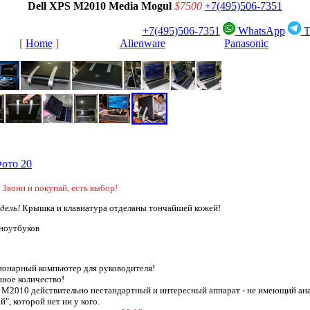
Dell XPS M2010 Media Mogul
$7500
+7(495)506-7351
+7(495)506-7351
WhatsApp
T
[
Home
]
[
Alienware
]
[
Panasonic
]
 Звони и покупай, есть выбор!
дель!
Крышка и клавиатура отделаны тончайшей кожей!
 ноутбуков
ионарный компьютер для руководителя!
нное количество!
 M2010 действительно нестандартный и интересный аппарат - не имеющий ана
", которой нет ни у кого.