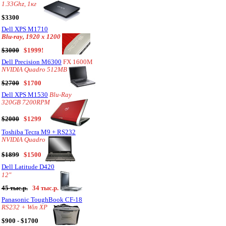
1.33Ghz, 1кг
$3300
Dell XPS M1710
Blu-ray, 1920 x 1200
$3000
$1999!
Dell Precision M6300
FX 1600M
NVIDIA Quadro 512MB
$2700
$1700
Dell XPS M1530
Blu-Ray
320GB 7200RPM
$2000
$1299
Toshiba Tecra M9 + RS232
NVIDIA Quadro
$1899
$1500
Dell Latitude D420
12"
45 тыс.р.
34 тыс.р.
Panasonic ToughBook CF-18
RS232 + Win XP
$900 - $1700