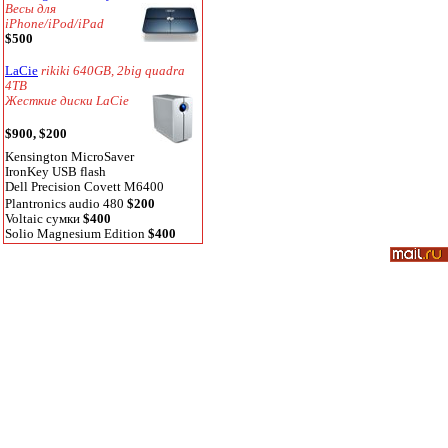
Весы для
iPhone/iPod/iPad
$500
LaCie
rikiki 640GB, 2big quadra
4TB
Жесткие диски LaCie
$900, $200
Kensington MicroSaver
IronKey USB flash
Dell Precision Covett M6400
Plantronics audio 480
$200
Voltaic сумки
$400
Solio Magnesium Edition
$400