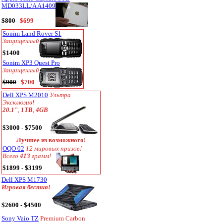
MD033LL/A A1409
$800
$699
Sonim Land Rover S1
Защищенный
$1400
Sonim XP3 Quest Pro
Защищенный
$900
$700
Dell XPS M2010
Ультра
Эксклюзив!
20.1"
,
1TB
,
4GB
$3000 - $7500
Лучшее из возможного!
OQO 02
12 мировых призов!
Всего
413
грамм!
$1899 - $3199
Dell XPS M1730
Игровая бестия!
$2600 - $4500
Sony Vaio TZ
Premium Carbon