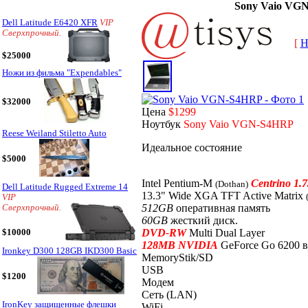
Sony Vaio VG
Dell Latitude E6420 XFR
VIP
Сверхпрочный.
[
H
$25000
Ножи из фильма "Expendables"
$32000
Цена
$1299
Ноутбук
Sony Vaio VGN-S4HRP
Reese Weiland Stiletto Auto
Идеальное состояние
$5000
Intel Pentium-M
Centrino 1.
(Dothan)
Dell Latitude Rugged Extreme 14
13.3" Wide XGA TFT Active Matrix
VIP
512GB
оперативная память
Сверхпрочный.
60GB
жесткий диск.
DVD-RW
Multi Dual Layer
$10000
128MB NVIDIA
GeForce Go 6200 в
Ironkey D300 128GB IKD300 Basic
MemoryStik/SD
USB
$1200
Модем
Сеть (LAN)
IronKey защищенные флешки
WiFi