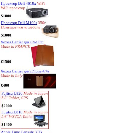
Проектор Dell 4610x
WiFi
WiFi проектор
$1800
Проектор Dell M109s
350г
Помещается на ладони
$1000
Чехол Cartier для iPad Pro
Made in FRANCE
€1500
Чехол Cartier для iPhone 4/4s
Made in Italy
€400
Fujitsu U820
Made in Japan
5.6" Tablet, GPS
$2000
Fujitsu U810
Made in Japan
5.6" WSVGA Tablet
$1400
Apple Time Capsule 3TB