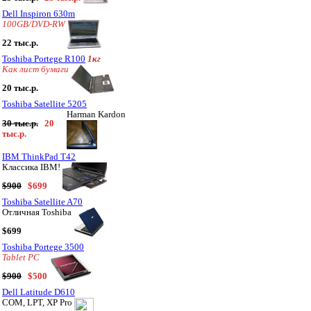
Dell Inspiron 630m
100GB/DVD-RW
22 тыс.р.
Toshiba Portege R100
1кг
Как лист бумаги
20 тыс.р.
Toshiba Satellite 5205
Harman Kardon
30 тыс.р.
20
тыс.р.
IBM ThinkPad T42
Классика IBM!
$900
$699
Toshiba Satellite A70
Отличная Toshiba
$699
Toshiba Portege 3500
Tablet PC
$900
$500
Dell Latitude D610
COM, LPT, XP Pro