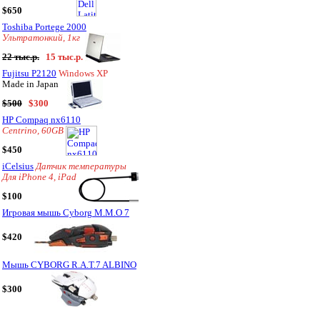
$650
Toshiba Portege 2000
Ультратонкий, 1кг
22 тыс.р.
15 тыс.р.
Fujitsu P2120
Windows XP
Made in Japan
$500
$300
HP Compaq nx6110
Centrino, 60GB
$450
iCelsius
Датчик температуры
Для iPhone 4, iPad
$100
Игровая мышь Cyborg M.M.O 7
$420
Мышь CYBORG R.A.T.7 ALBINO
$300