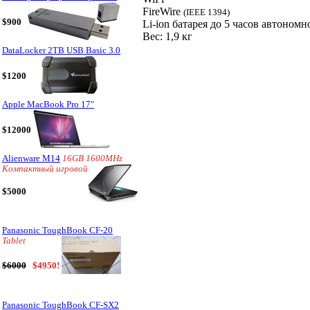
FireWire
(IEEE 1394)
$900
Li-ion батарея до 5 часов автоном
Вес: 1,9 кг
DataLocker 2TB USB Basic 3.0
$1200
Apple MacBook Pro 17"
$12000
Alienware M14
16GB 1600MHz
Компактный игровой
$5000
Panasonic ToughBook CF-20
Tablet
$6000
$4950!
Panasonic ToughBook CF-SX2