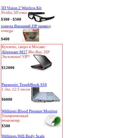
3D Vision 2 Wireless Kit
Nvidia 3D очки
$300 - $500
iomega Внешний ZIP привод
iomega
$400
Куплено, скоро в Москве:
Alienware M17
Blu-Ray, 3D!
Эксклюзив! VIP!
$12000
Panasonic ToughBook S10
1.3кг, 12.5 часов
$6000
Withings Blood Pressure Monitor
Ультраточный
тонометр.
$500
Withings Wifi Body Scale