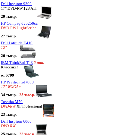
Dell Inspiron 9300
17",DVD-RW,128 ATI
29 тыс.р.
HP Compaq dv5250ca
DVD-RW LightScribe
27 тыс.р.
Dell Latitude D410
12"
26 тыс.р.
IBM ThinkPad T43
5 шт!
Классика!
от $799
HP Pavilion zd7000
17" WXGA+
34 тыс.р.
25 тыс.р.
Toshiba M70
DVD-RW
XP Professional
23 тыс.р.
Dell Inspiron 6000
DVD-RW
25 тыс.р.
23 тыс.р.