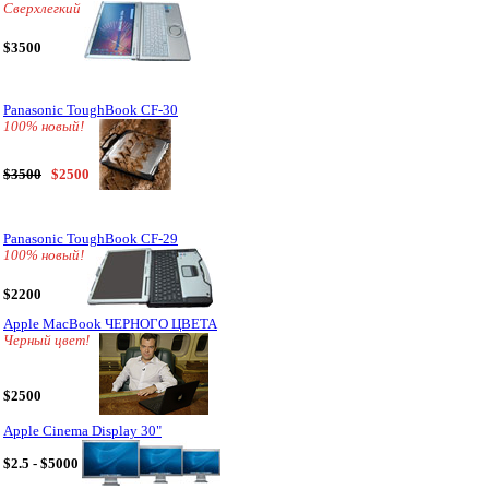
Сверхлегкий
$3500
Panasonic ToughBook CF-30
100% новый!
$3500
$2500
Panasonic ToughBook CF-29
100% новый!
$2200
Apple MacBook ЧЕРНОГО ЦВЕТА
Черный цвет!
$2500
Apple Cinema Display 30"
$2.5 - $5000