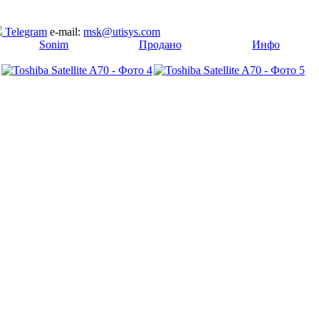
Telegram
e-mail:
msk@utisys.com
[
Sonim
]
[
Продано
]
[
Инфо
]