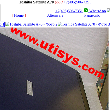
Toshiba Satellite A70
$650
+7(495)506-7351
+7(495)506-7351
WhatsApp
[
Home
]
[
Alienware
]
[
Panasonic
]