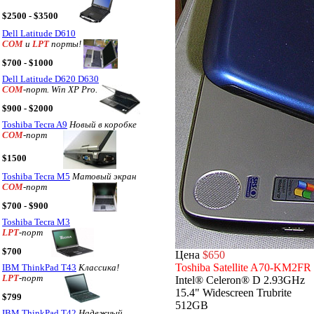
$2500 - $3500
Dell Latitude D610
COM
и
LPT
порты!
$700 - $1000
Dell Latitude D620 D630
COM
-порт. Win XP Pro.
$900 - $2000
Toshiba Tecra A9
Новый в коробке
COM
-порт
$1500
Toshiba Tecra M5
Матовый экран
COM
-порт
$700 - $900
Toshiba Tecra M3
LPT
-порт
$700
Цена
$650
Toshiba Satellite A70-KM2FR
IBM ThinkPad T43
Классика!
LPT
-порт
Intel® Celeron® D 2.93GHz
15.4" Widescreen Trubrite
$799
512GB
IBM ThinkPad T42
Надежный,