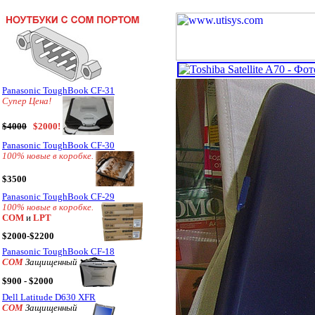
Panasonic ToughBook CF-31
Супер Цена!
$4000
$2000!
Panasonic ToughBook CF-30
100% новые в коробке.
$3500
Panasonic ToughBook CF-29
100% новые в коробке.
COM
и
LPT
$2000-$2200
Panasonic ToughBook CF-18
COM
Защищенный
$900 - $2000
Dell Latitude D630 XFR
COM
Защищенный