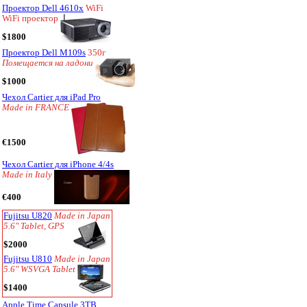
Проектор Dell 4610x
WiFi
WiFi проектор
$1800
Проектор Dell M109s
350г
Помещается на ладони
$1000
Чехол Cartier для iPad Pro
Made in FRANCE
€1500
Чехол Cartier для iPhone 4/4s
Made in Italy
€400
Fujitsu U820
Made in Japan
5.6" Tablet, GPS
$2000
Fujitsu U810
Made in Japan
5.6" WSVGA Tablet
$1400
Apple Time Capsule 3TB