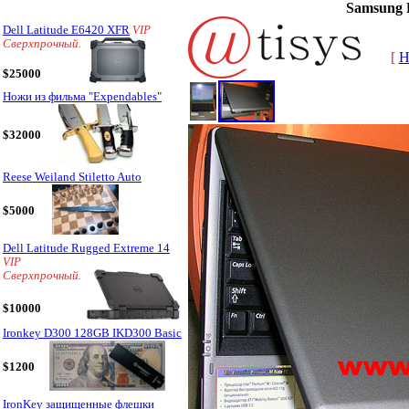
Samsung 
Dell Latitude E6420 XFR
VIP
Сверхпрочный.
[
H
$25000
Ножи из фильма "Expendables"
$32000
Reese Weiland Stiletto Auto
$5000
Dell Latitude Rugged Extreme 14
VIP
Сверхпрочный.
$10000
Ironkey D300 128GB IKD300 Basic
$1200
IronKey защищенные флешки