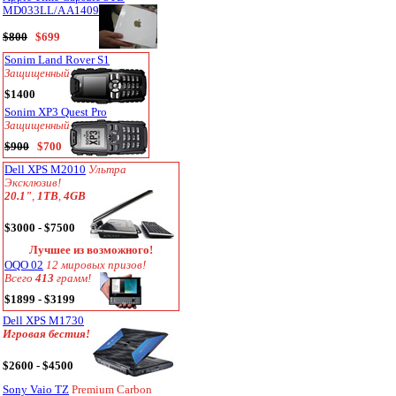
MD033LL/A A1409
$800
$699
Sonim Land Rover S1
Защищенный
$1400
Sonim XP3 Quest Pro
Защищенный
$900
$700
Dell XPS M2010
Ультра
Эксклюзив!
20.1"
,
1TB
,
4GB
$3000 - $7500
Лучшее из возможного!
OQO 02
12 мировых призов!
Всего
413
грамм!
$1899 - $3199
Dell XPS M1730
Игровая бестия!
$2600 - $4500
Sony Vaio TZ
Premium Carbon