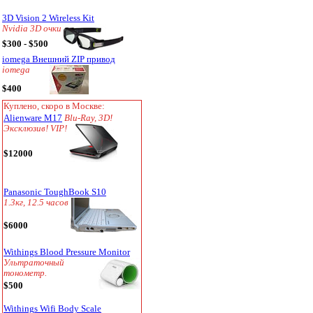
3D Vision 2 Wireless Kit
Nvidia 3D очки
$300 - $500
iomega Внешний ZIP привод
iomega
$400
Куплено, скоро в Москве:
Alienware M17
Blu-Ray, 3D!
Эксклюзив! VIP!
$12000
Panasonic ToughBook S10
1.3кг, 12.5 часов
$6000
Withings Blood Pressure Monitor
Ультраточный
тонометр.
$500
Withings Wifi Body Scale