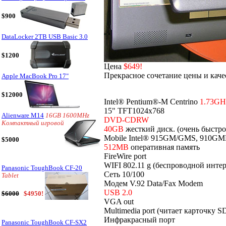
$900
DataLocker 2TB USB Basic 3.0
$1200
Цена
$649!
Прекрасное сочетание цены и каче
Apple MacBook Pro 17"
$12000
Intel® Pentium®-M Centrino
1.73GH
15" TFT1024x768
Alienware M14
16GB 1600MHz
DVD-CDRW
Компактный игровой
40GB
жесткий диск. (очень быстро
Mobile Intel® 915GM/GMS, 910GML
$5000
512MB
оперативная память
FireWire port
WIFI 802.11 g (беспроводной интер
Panasonic ToughBook CF-20
Сеть 10/100
Tablet
Модем V.92 Data/Fax Modem
USB 2.0
$6000
$4950!
VGA out
Multimedia port (читает карточку S
Инфракрасный порт
Panasonic ToughBook CF-SX2