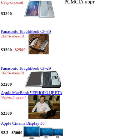
PCMCIA порт
Сверхлегкий
$3500
Panasonic ToughBook CF-30
100% новый!
$3500
$2500
Panasonic ToughBook CF-29
100% новый!
$2200
Apple MacBook ЧЕРНОГО ЦВЕТА
Черный цвет!
$2500
Apple Cinema Display 30"
$2.5 - $5000