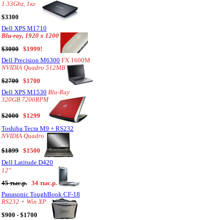
1.33Ghz, 1кг
$3300
Dell XPS M1710
Blu-ray, 1920 x 1200
$3000
$1999!
Dell Precision M6300
FX 1600M
NVIDIA Quadro 512MB
$2700
$1700
Dell XPS M1530
Blu-Ray
320GB 7200RPM
$2000
$1299
Toshiba Tecra M9 + RS232
NVIDIA Quadro
$1899
$1500
Dell Latitude D420
12"
45 тыс.р.
34 тыс.р.
Panasonic ToughBook CF-18
RS232 + Win XP
$900 - $1700