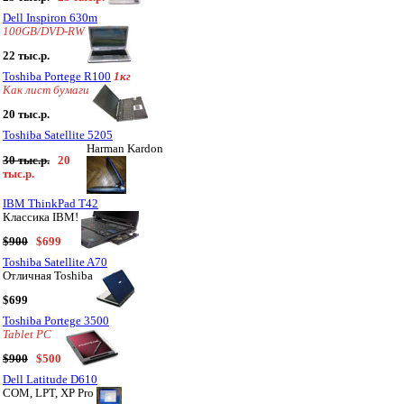
Dell Inspiron 630m
100GB/DVD-RW
22 тыс.р.
Toshiba Portege R100
1кг
Как лист бумаги
20 тыс.р.
Toshiba Satellite 5205
Harman Kardon
30 тыс.р.
20
тыс.р.
IBM ThinkPad T42
Классика IBM!
$900
$699
Toshiba Satellite A70
Отличная Toshiba
$699
Toshiba Portege 3500
Tablet PC
$900
$500
Dell Latitude D610
COM, LPT, XP Pro