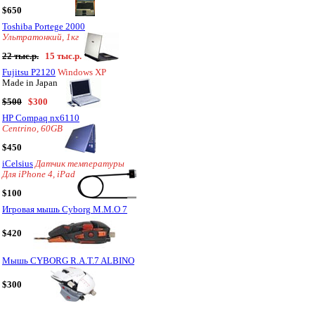
$650
Toshiba Portege 2000
Ультратонкий, 1кг
22 тыс.р.
15 тыс.р.
Fujitsu P2120
Windows XP
Made in Japan
$500
$300
HP Compaq nx6110
Centrino, 60GB
$450
iCelsius
Датчик температуры
Для iPhone 4, iPad
$100
Игровая мышь Cyborg M.M.O 7
$420
Мышь CYBORG R.A.T.7 ALBINO
$300