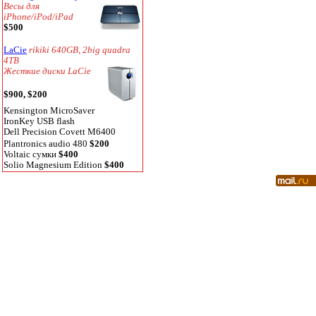
Весы для
iPhone/iPod/iPad
$500
LaCie
rikiki 640GB, 2big quadra
4TB
Жесткие диски LaCie
$900, $200
Kensington MicroSaver
IronKey USB flash
Dell Precision Covett M6400
Plantronics audio 480
$200
Voltaic сумки
$400
Solio Magnesium Edition
$400