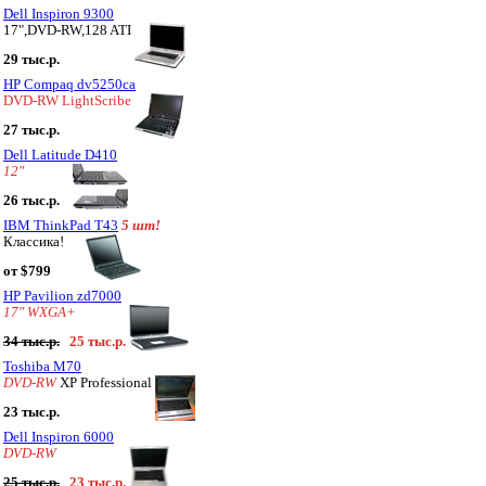
Dell Inspiron 9300
17",DVD-RW,128 ATI
29 тыс.р.
HP Compaq dv5250ca
DVD-RW LightScribe
27 тыс.р.
Dell Latitude D410
12"
26 тыс.р.
IBM ThinkPad T43
5 шт!
Классика!
от $799
HP Pavilion zd7000
17" WXGA+
34 тыс.р.
25 тыс.р.
Toshiba M70
DVD-RW
XP Professional
23 тыс.р.
Dell Inspiron 6000
DVD-RW
25 тыс.р.
23 тыс.р.