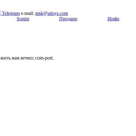
Telegram
e-mail:
msk@utisys.com
[
Sonim
]
[
Продано
]
[
Инфо
]
ить вам вечно; com-port.