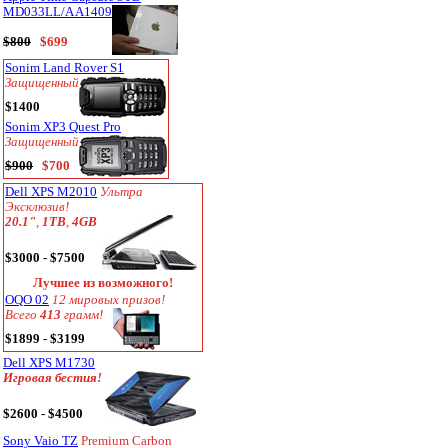
MD033LL/A A1409
$800
$699
Sonim Land Rover S1
Защищенный
$1400
Sonim XP3 Quest Pro
Защищенный
$900
$700
Dell XPS M2010
Ультра
Эксклюзив!
20.1"
,
1TB
,
4GB
$3000 - $7500
Лучшее из возможного!
OQO 02
12 мировых призов!
Всего
413
грамм!
$1899 - $3199
Dell XPS M1730
Игровая бестия!
$2600 - $4500
Sony Vaio TZ
Premium Carbon