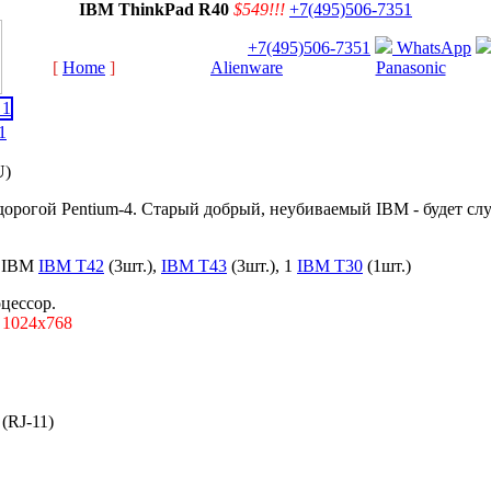
IBM ThinkPad R40
$549!!!
+7(495)506-7351
+7(495)506-7351
WhatsApp
[
Home
]
[
Alienware
]
[
Panasonic
]
U)
рогой Pentium-4. Старый добрый, неубиваемый IBM - будет служ
т IBM
IBM T42
(3шт.),
IBM T43
(3шт.), 1
IBM T30
(1шт.)
цессор.
D
1024x768
(RJ-11)