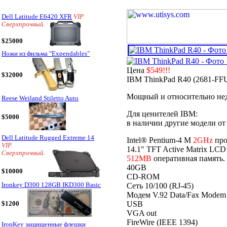
Dell Latitude E6420 XFR
VIP
Сверхпрочный.
$25000
Ножи из фильма "Expendables"
Цена
$549!!!
$32000
IBM ThinkPad R40 (2681-FF
Мощный и относительно недо
Reese Weiland Stiletto Auto
Для ценителей IBM:
$5000
в наличии другие модели о
Dell Latitude Rugged Extreme 14
Intel® Pentium-4 M
2GHz
про
VIP
14.1" TFT Active Matrix LC
Сверхпрочный.
512MB
оперативная память.
40GB
$10000
CD-ROM
Ironkey D300 128GB IKD300 Basic
Сеть 10/100 (RJ-45)
Модем V.92 Data/Fax Modem 
USB
$1200
VGA out
FireWire (IEEE 1394)
IronKey защищенные флешки