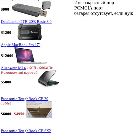
Инфракрасный порт
PCMCIA порт
$900
батарея отсутсвует, если нуж
DataLocker 2TB USB Basic 3.0
$1200
Apple MacBook Pro 17"
$12000
Alienware M14
16GB 1600MHz
Компактный игровой
$5000
Panasonic ToughBook CF-20
Tablet
$6000
$4950!
Panasonic ToughBook CF-SX2