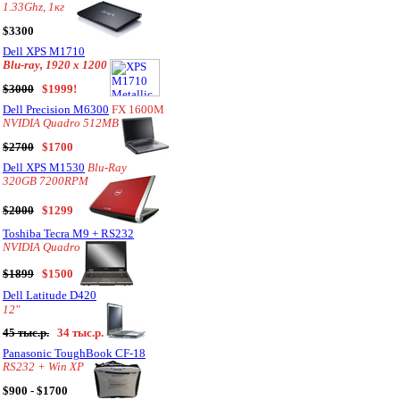
1.33Ghz, 1кг
$3300
Dell XPS M1710
Blu-ray, 1920 x 1200
$3000
$1999!
Dell Precision M6300
FX 1600M
NVIDIA Quadro 512MB
$2700
$1700
Dell XPS M1530
Blu-Ray
320GB 7200RPM
$2000
$1299
Toshiba Tecra M9 + RS232
NVIDIA Quadro
$1899
$1500
Dell Latitude D420
12"
45 тыс.р.
34 тыс.р.
Panasonic ToughBook CF-18
RS232 + Win XP
$900 - $1700