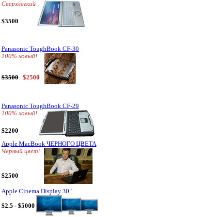
Сверхлегкий
$3500
Panasonic ToughBook CF-30
100% новый!
$3500
$2500
Panasonic ToughBook CF-29
100% новый!
$2200
Apple MacBook ЧЕРНОГО ЦВЕТА
Черный цвет!
$2500
Apple Cinema Display 30"
$2.5 - $5000