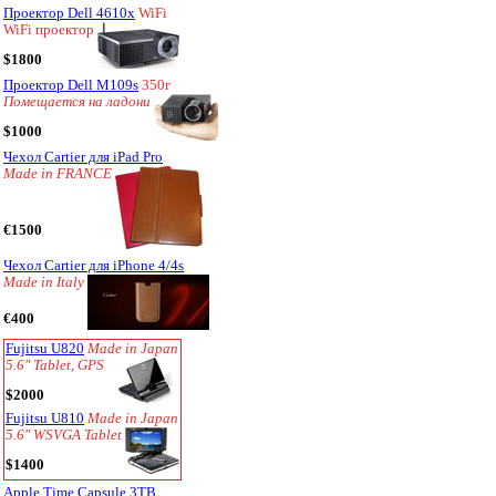
Проектор Dell 4610x
WiFi
WiFi проектор
$1800
Проектор Dell M109s
350г
Помещается на ладони
$1000
Чехол Cartier для iPad Pro
Made in FRANCE
€1500
Чехол Cartier для iPhone 4/4s
Made in Italy
€400
Fujitsu U820
Made in Japan
5.6" Tablet, GPS
$2000
Fujitsu U810
Made in Japan
5.6" WSVGA Tablet
$1400
Apple Time Capsule 3TB