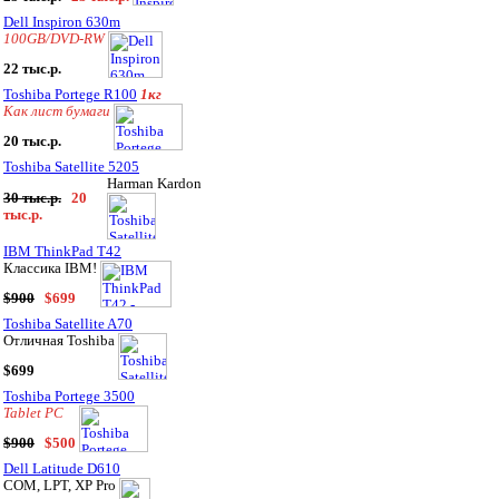
Dell Inspiron 630m
100GB/DVD-RW
22 тыс.р.
Toshiba Portege R100
1кг
Как лист бумаги
20 тыс.р.
Toshiba Satellite 5205
Harman Kardon
30 тыс.р.
20
тыс.р.
IBM ThinkPad T42
Классика IBM!
$900
$699
Toshiba Satellite A70
Отличная Toshiba
$699
Toshiba Portege 3500
Tablet PC
$900
$500
Dell Latitude D610
COM, LPT, XP Pro