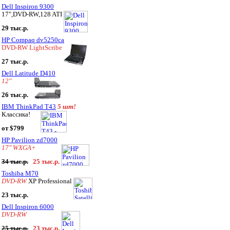
Dell Inspiron 9300
17",DVD-RW,128 ATI
29 тыс.р.
HP Compaq dv5250ca
DVD-RW LightScribe
27 тыс.р.
Dell Latitude D410
12"
26 тыс.р.
IBM ThinkPad T43
5 шт!
Классика!
от $799
HP Pavilion zd7000
17" WXGA+
34 тыс.р.
25 тыс.р.
Toshiba M70
DVD-RW
XP Professional
23 тыс.р.
Dell Inspiron 6000
DVD-RW
25 тыс.р.
23 тыс.р.