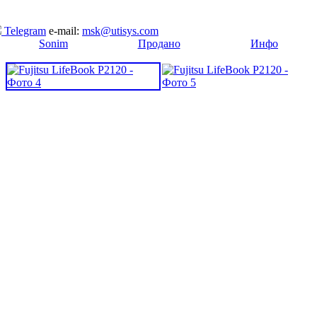
Telegram
e-mail:
msk@utisys.com
[
Sonim
]
[
Продано
]
[
Инфо
]