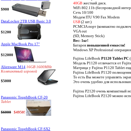
40GB
жесткий диск.
WiFi 802.11b (беспроводной интер
$900
Сеть 10/100
Модем ITU V.90 Fax Modem
DataLocker 2TB USB Basic 3.0
USB
(2 шт.)
PCMCIA порт (компактно подключа
VGA out
$1200
(SD, Memory Stick)
Вес: 1кг!
Apple MacBook Pro 17"
Батарея
повышенной емкости!
Windows XP Professional операцио
$12000
Fujitsu LifeBook
P1120 Tablet PC
(
Модель P1120 отличается от Fujit
Alienware M14
16GB 1600MHz
Матрица у Fujitsu P1120 Tablet еще
Компактный игровой
Fujitsu LifeBook P1120 полноценн
То есть Вы можете управлять экра
$5000
Это очень удобно для использован
Fujitsu P2120 очень компактный н
Fujitsu LifeBook P2120 можно исп
Panasonic ToughBook CF-20
Tablet
$6000
$4950!
Panasonic ToughBook CF-SX2