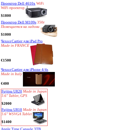
Проектор Dell 4610x
WiFi
WiFi проектор
$1800
Проектор Dell M109s
350г
Помещается на ладони
$1000
Чехол Cartier для iPad Pro
Made in FRANCE
€1500
Чехол Cartier для iPhone 4/4s
Made in Italy
€400
Fujitsu U820
Made in Japan
5.6" Tablet, GPS
$2000
Fujitsu U810
Made in Japan
5.6" WSVGA Tablet
$1400
Apple Time Capsule 3TB