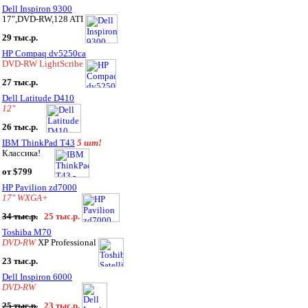
Dell Inspiron 9300
17",DVD-RW,128 ATI
29 тыс.р.
HP Compaq dv5250ca
DVD-RW LightScribe
27 тыс.р.
Dell Latitude D410
12"
26 тыс.р.
IBM ThinkPad T43
5 шт!
Классика!
от $799
HP Pavilion zd7000
17" WXGA+
34 тыс.р.
25 тыс.р.
Toshiba M70
DVD-RW
XP Professional
23 тыс.р.
Dell Inspiron 6000
DVD-RW
25 тыс.р.
23 тыс.р.