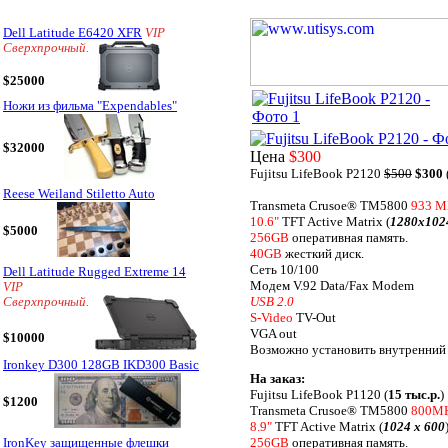
Dell Latitude E6420 XFR
VIP
Сверхпрочный.
$25000
Ножи из фильма "Expendables"
$32000
Цена
$300
Fujitsu LifeBook P2120
$500
$300
Reese Weiland Stiletto Auto
Transmeta Crusoe® TM5800
933 M
10.6"
TFT Active Matrix (
1280x102
$5000
256GB
оперативная память.
40GB
жесткий диск.
Сеть 10/100
Dell Latitude Rugged Extreme 14
Модем V.92 Data/Fax Modem
VIP
USB 2.0
Сверхпрочный.
S-Video
TV-Out
VGA out
$10000
Возможно установить внутренний 
Ironkey D300 128GB IKD300 Basic
На заказ:
Fujitsu LifeBook P1120 (
15 тыс.р.
)
$1200
Transmeta Crusoe® TM5800
800M
8.9"
TFT Active Matrix (
1024 x 600
256GB
оперативная память.
IronKey защищенные флешки