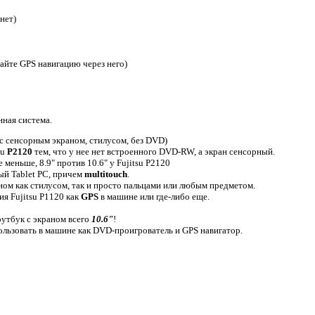
нет)
йте GPS навигацию через него)
нная система.
с сенсорным экраном, стилусом, без DVD)
su
P2120
тем, что у нее нет встроенного DVD-RW, а экран сенсорный.
 меньше, 8.9" против 10.6" у Fujitsu P2120
ый Tablet PC, причем
multitouch
.
ном как стилусом, так и просто пальцами или любым предметом.
ия Fujitsu P1120 как
GPS
в машине или где-либо еще.
оутбук с экраном всего
10.6"
!
ользовать в машине как DVD-проигрователь и GPS навигатор.