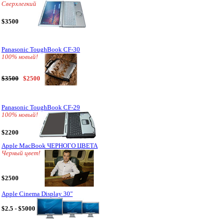
Сверхлегкий
$3500
Panasonic ToughBook CF-30
100% новый!
$3500
$2500
Panasonic ToughBook CF-29
100% новый!
$2200
Apple MacBook ЧЕРНОГО ЦВЕТА
Черный цвет!
$2500
Apple Cinema Display 30"
$2.5 - $5000