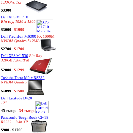
1.33Ghz, 1кг
$3300
Dell XPS M1710
Blu-ray, 1920 x 1200
$3000
$1999!
Dell Precision M6300
FX 1600M
NVIDIA Quadro 512MB
$2700
$1700
Dell XPS M1530
Blu-Ray
320GB 7200RPM
$2000
$1299
Toshiba Tecra M9 + RS232
NVIDIA Quadro
$1899
$1500
Dell Latitude D420
12"
45 тыс.р.
34 тыс.р.
Panasonic ToughBook CF-18
RS232 + Win XP
$900 - $1700