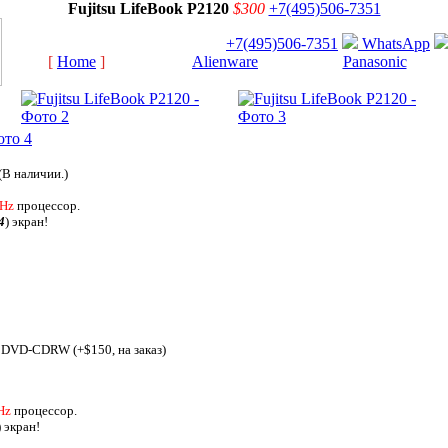
Fujitsu LifeBook P2120
$300
+7(495)506-7351
+7(495)506-7351
WhatsApp
[
Home
]
[
Alienware
]
[
Panasonic
]
(В наличии.)
Hz
процессор.
4
) экран!
DVD-CDRW (+$150, на заказ)
Hz
процессор.
) экран!