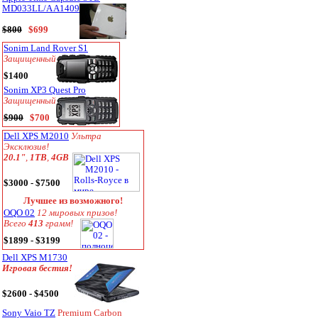
MD033LL/A A1409
$800
$699
Sonim Land Rover S1
Защищенный
$1400
Sonim XP3 Quest Pro
Защищенный
$900
$700
Dell XPS M2010
Ультра
Эксклюзив!
20.1"
,
1TB
,
4GB
$3000 - $7500
Лучшее из возможного!
OQO 02
12 мировых призов!
Всего
413
грамм!
$1899 - $3199
Dell XPS M1730
Игровая бестия!
$2600 - $4500
Sony Vaio TZ
Premium Carbon