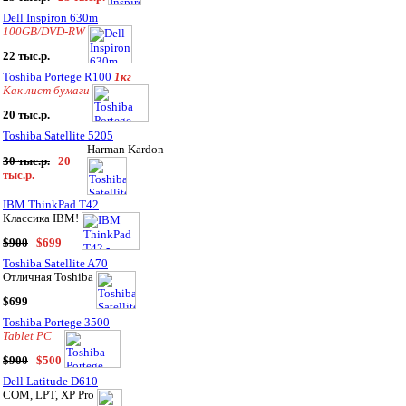
Dell Inspiron 630m
100GB/DVD-RW
22 тыс.р.
Toshiba Portege R100
1кг
Как лист бумаги
20 тыс.р.
Toshiba Satellite 5205
Harman Kardon
30 тыс.р.
20
тыс.р.
IBM ThinkPad T42
Классика IBM!
$900
$699
Toshiba Satellite A70
Отличная Toshiba
$699
Toshiba Portege 3500
Tablet PC
$900
$500
Dell Latitude D610
COM, LPT, XP Pro