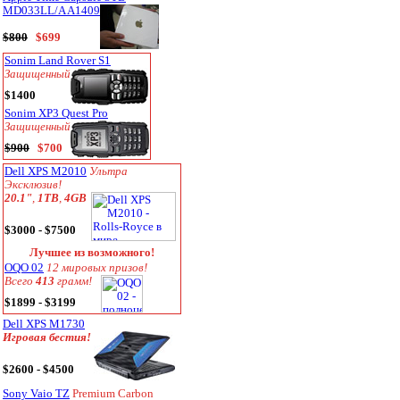
MD033LL/A A1409
$800
$699
Sonim Land Rover S1
Защищенный
$1400
Sonim XP3 Quest Pro
Защищенный
$900
$700
Dell XPS M2010
Ультра
Эксклюзив!
20.1"
,
1TB
,
4GB
$3000 - $7500
Лучшее из возможного!
OQO 02
12 мировых призов!
Всего
413
грамм!
$1899 - $3199
Dell XPS M1730
Игровая бестия!
$2600 - $4500
Sony Vaio TZ
Premium Carbon