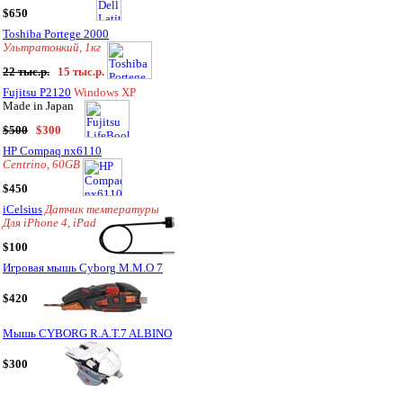
$650
Toshiba Portege 2000
Ультратонкий, 1кг
22 тыс.р.
15 тыс.р.
Fujitsu P2120
Windows XP
Made in Japan
$500
$300
HP Compaq nx6110
Centrino, 60GB
$450
iCelsius
Датчик температуры
Для iPhone 4, iPad
$100
Игровая мышь Cyborg M.M.O 7
$420
Мышь CYBORG R.A.T.7 ALBINO
$300