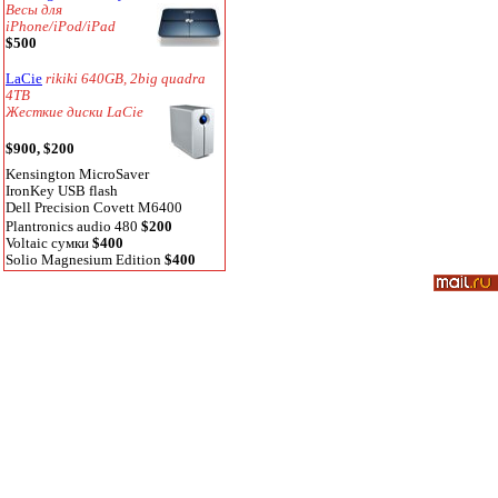
Весы для
iPhone/iPod/iPad
$500
LaCie
rikiki 640GB, 2big quadra
4TB
Жесткие диски LaCie
$900, $200
Kensington MicroSaver
IronKey USB flash
Dell Precision Covett M6400
Plantronics audio 480
$200
Voltaic сумки
$400
Solio Magnesium Edition
$400