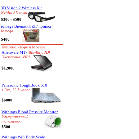
3D Vision 2 Wireless Kit
Nvidia 3D очки
$300 - $500
iomega Внешний ZIP привод
iomega
$400
Куплено, скоро в Москве:
Alienware M17
Blu-Ray, 3D!
Эксклюзив! VIP!
$12000
Panasonic ToughBook S10
1.3кг, 12.5 часов
$6000
Withings Blood Pressure Monitor
Ультраточный
тонометр.
$500
Withings Wifi Body Scale