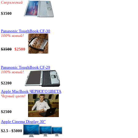
Сверхлегкий
$3500
Panasonic ToughBook CF-30
100% новый!
$3500
$2500
Panasonic ToughBook CF-29
100% новый!
$2200
Apple MacBook ЧЕРНОГО ЦВЕТА
Черный цвет!
$2500
Apple Cinema Display 30"
$2.5 - $5000