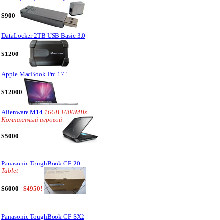
$900
DataLocker 2TB USB Basic 3.0
$1200
Apple MacBook Pro 17"
$12000
Alienware M14
16GB 1600MHz
Компактный игровой
$5000
Panasonic ToughBook CF-20
Tablet
$6000
$4950!
Panasonic ToughBook CF-SX2