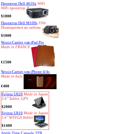
Проектор Dell 4610x
WiFi
WiFi проектор
$1800
Проектор Dell M109s
350г
Помещается на ладони
$1000
Чехол Cartier для iPad Pro
Made in FRANCE
€1500
Чехол Cartier для iPhone 4/4s
Made in Italy
€400
Fujitsu U820
Made in Japan
5.6" Tablet, GPS
$2000
Fujitsu U810
Made in Japan
5.6" WSVGA Tablet
$1400
Apple Time Capsule 3TB