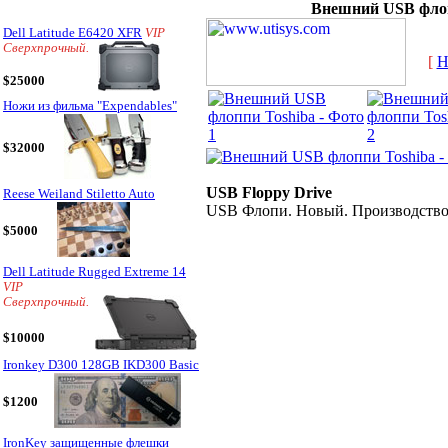
Внешний USB флоп
Dell Latitude E6420 XFR
VIP
Сверхпрочный.
[
H
$25000
Ножи из фильма "Expendables"
$32000
USB Floppy Drive
Reese Weiland Stiletto Auto
USB Флопи. Новый. Производство
$5000
Dell Latitude Rugged Extreme 14
VIP
Сверхпрочный.
$10000
Ironkey D300 128GB IKD300 Basic
$1200
IronKey защищенные флешки