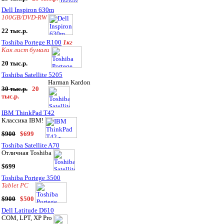
Dell Inspiron 630m
100GB/DVD-RW
22 тыс.р.
Toshiba Portege R100
1кг
Как лист бумаги
20 тыс.р.
Toshiba Satellite 5205
Harman Kardon
30 тыс.р.
20
тыс.р.
IBM ThinkPad T42
Классика IBM!
$900
$699
Toshiba Satellite A70
Отличная Toshiba
$699
Toshiba Portege 3500
Tablet PC
$900
$500
Dell Latitude D610
COM, LPT, XP Pro