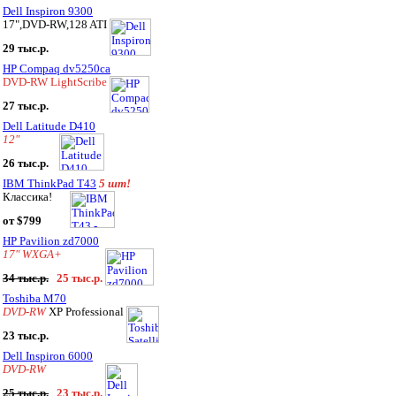
Dell Inspiron 9300
17",DVD-RW,128 ATI
29 тыс.р.
HP Compaq dv5250ca
DVD-RW LightScribe
27 тыс.р.
Dell Latitude D410
12"
26 тыс.р.
IBM ThinkPad T43
5 шт!
Классика!
от $799
HP Pavilion zd7000
17" WXGA+
34 тыс.р.
25 тыс.р.
Toshiba M70
DVD-RW
XP Professional
23 тыс.р.
Dell Inspiron 6000
DVD-RW
25 тыс.р.
23 тыс.р.