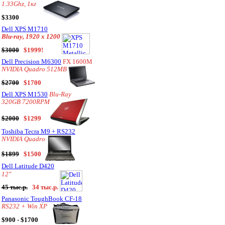
1.33Ghz, 1кг
$3300
Dell XPS M1710
Blu-ray, 1920 x 1200
$3000
$1999!
Dell Precision M6300
FX 1600M
NVIDIA Quadro 512MB
$2700
$1700
Dell XPS M1530
Blu-Ray
320GB 7200RPM
$2000
$1299
Toshiba Tecra M9 + RS232
NVIDIA Quadro
$1899
$1500
Dell Latitude D420
12"
45 тыс.р.
34 тыс.р.
Panasonic ToughBook CF-18
RS232 + Win XP
$900 - $1700